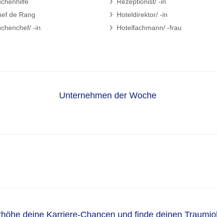
chenhilfe
Rezeptionist/ -in
ef de Rang
Hoteldirektor/ -in
chenchef/ -in
Hotelfachmann/ -frau
Unternehmen der Woche
rhöhe deine Karriere-Chancen und finde deinen Traumjo