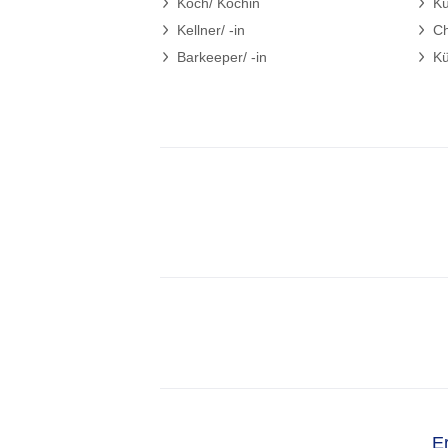
Koch/ Köchin
Kü
Kellner/ -in
Ch
Barkeeper/ -in
Kü
E